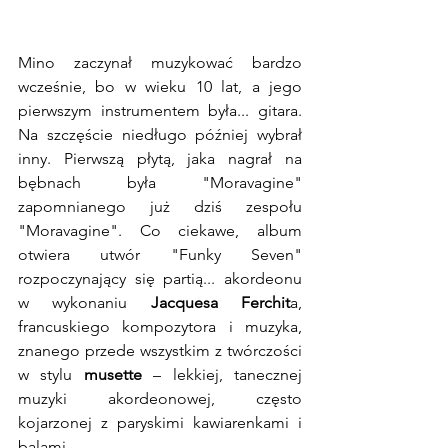
Mino zaczynał muzykować bardzo 
wcześnie, bo w wieku 10 lat, a jego 
pierwszym instrumentem była... gitara. 
Na szczęście niedługo później wybrał 
inny. Pierwszą płytą, jaka nagrał na 
bębnach była "Moravagine" 
zapomnianego już dziś zespołu 
"Moravagine". Co ciekawe, album 
otwiera utwór "Funky Seven" 
rozpoczynający się partią... akordeonu 
w wykonaniu 
Jacquesa Ferchit
a, 
francuskiego kompozytora i muzyka, 
znanego przede wszystkim z twórczości 
w stylu 
musette
 – lekkiej, tanecznej 
muzyki akordeonowej, często 
kojarzonej z paryskimi kawiarenkami i 
balami.