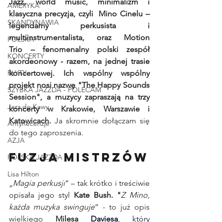
Jazz, world music, minimalizm i 
AMERYKA
klasyczna precyzja, czyli  Mino Cinelu – 
SKANDYNAWIA
legendarny perkusista i 
multiinstrumentalista, oraz Motion 
POLSKA
Trio – fenomenalny polski zespół 
KONCERTY
akordeonowy - razem, na jednej trasie 
PŁYTY
koncertowej. Ich wspólny wspólny 
projekt nosi nazwę "The Happy Sounds 
SZYBKA JAZZDA - POLECAM
Session", a muzycy zapraszają na trzy 
Jazz do Kawy
koncerty w Krakowie, Warszawie i 
Katowicach.
 Ja skromnie dołączam się 
AntyRecenzje
do tego zaproszenia.
AZJA
Fuzja mistrzów
POLSKA JAZZDA
Lisa Hilton
„
Magia perkusji
” – tak krótko i treściwie 
opisała jego styl 
Kate Bush
. "
Z Mino, 
każda muzyka swinguje
”
 - to już opis 
wielkiego 
Milesa 
Daviesa
, który 