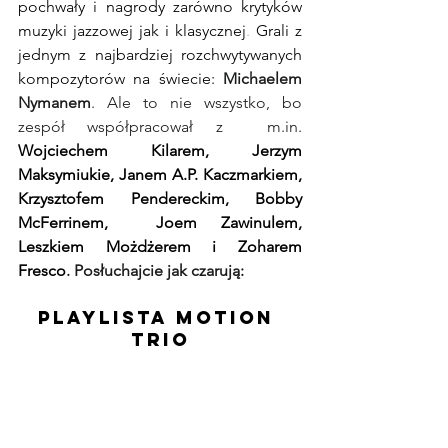
pochwały i nagrody zarówno krytyków 
muzyki jazzowej jak i klasycznej
. 
Grali z 
jednym z najbardziej rozchwytywanych 
kompozytorów na świecie: 
Michaelem 
Nymanem
. Ale to nie wszystko, bo 
zespół współpracował z  
m.in
. 
Wojciechem Kilarem, Jerzym 
Maksymiukie, Janem A.P. Kaczmarkiem, 
Krzysztofem Pendereckim, Bobby 
McFerrinem,  Joem Zawinulem, 
Leszkiem Możdżerem i
Zoharem 
Fresco
. Posłuchajcie jak czarują:
Playlista Motion 
Trio