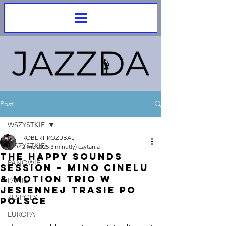
Post
WSZYSTKIE
ROBERT KOZUBAL
WSZYSTKIE
2 wrz 2025
3 minut(y) czytania
The Happy Sounds
PANOWIE
Session – Mino Cinelu
& Motion Trio w
PANIE
jesiennej trasie po
ZESPOŁY
Polsce
EUROPA