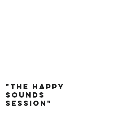
"The Happy 
Sounds 
Session"
Projekt "The Happy Sounds Session" to 
spotkanie improwizacji, rytmu i 
harmonii. To dynamiczne, 