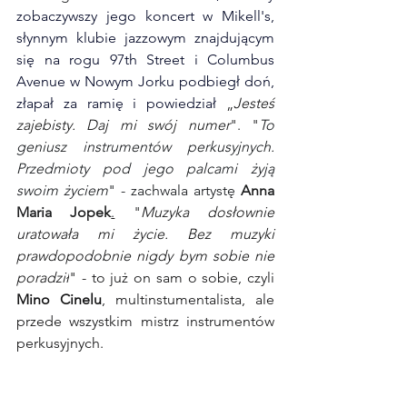
zobaczywszy jego koncert w 
Mikell's, 
słynnym klubie jazzowym znajdującym 
się na rogu 97th Street i Columbus 
Avenue w 
Nowym Jorku
 podbiegł doń, 
złapał za ramię i powiedział 
„
Jesteś 
zajebisty. Daj mi swój numer
". "
To 
geniusz instrumentów perkusyjnych. 
Przedmioty pod jego palcami żyją 
swoim życiem
" - zachwala artystę
Anna 
Maria Jopek
.
 "
Muzyka dosłownie 
uratowała mi życie. Bez muzyki 
prawdopodobnie nigdy bym sobie nie 
poradził
" - to już on sam o sobie, czyli 
Mino Cinelu
, multinstumentalista, ale 
przede wszystkim mistrz instrumentów 
perkusyjnych.