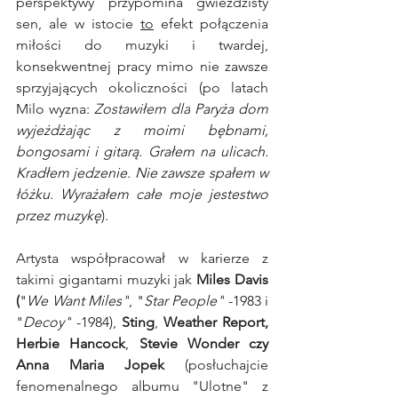
perspektywy przypomina gwieździsty 
sen, ale w istocie 
to
 efekt połączenia 
miłości do muzyki i twardej, 
konsekwentnej pracy mimo nie zawsze 
sprzyjających okoliczności (po latach 
Milo wyzna: 
Zostawiłem dla
 Paryża dom 
wyjeżdżając z moimi bębnami, 
bongosami i gitarą. Grałem na ulicach. 
Kradłem jedzenie. Nie zawsze spałem w 
łóżku. Wyrażałem całe moje jestestwo 
przez muzykę
)
. 
Artysta współpracował w karierze z 
takimi gigantami muzyki jak 
Miles Davis 
(
"
We Want Miles"
, "
Star People"
 -1983 i 
"
Decoy"
 -1984),
Sting
, 
Weather Report, 
Herbie Hancock
, 
Stevie Wonder czy 
Anna Maria Jopek
 (posłuchajcie 
fenomenalnego albumu "Ulotne" z 