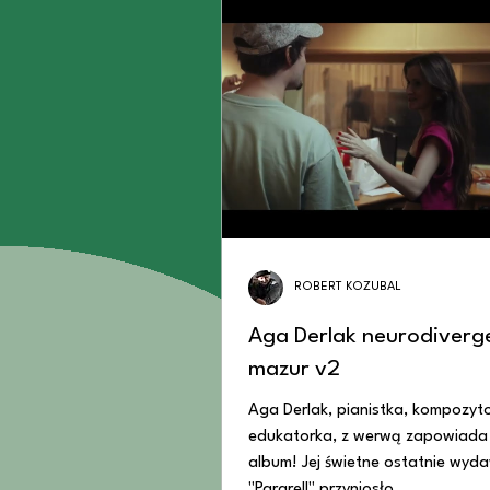
ROBERT KOZUBAL
Aga Derlak neurodivergent -
mazur v2
Aga Derlak, pianistka, kompozyto
edukatorka, z werwą zapowiada
album! Jej świetne ostatnie wyd
"Pararell" przyniosło...