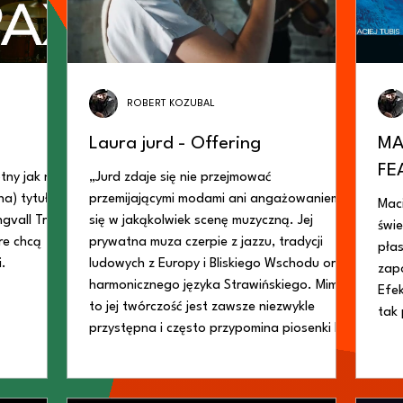
ROBERT KOZUBAL
Laura jurd - Offering
MA
FE
otny jak na
„Jurd zdaje się nie przejmować
na) tytuł
przemijającymi modami ani angażowaniem
Maci
gvall Trio,
się w jakąkolwiek scenę muzyczną. Jej
świe
re chcą
prywatna muza czerpie z jazzu, tradycji
płas
i.
ludowych z Europy i Bliskiego Wschodu oraz
zap
harmonicznego języka Strawińskiego. Mimo
Efek
to jej twórczość jest zawsze niezwykle
tak 
przystępna i często przypomina piosenki bez
słów”