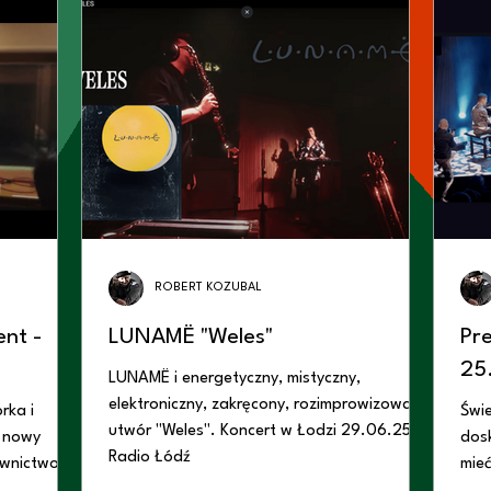
ROBERT KOZUBAL
LUNAMË "Weles"
Pre
25
LUNAMË i energetyczny, mistyczny,
elektroniczny, zakręcony, rozimprowizowany
rka i
Świe
utwór "Weles". Koncert w Łodzi 29.06.25 w
 nowy
dos
Radio Łódź
awnictwo
mieć