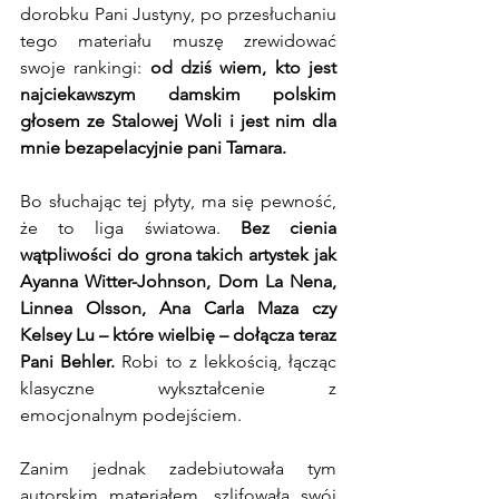
dorobku Pani Justyny, po przesłuchaniu 
tego materiału muszę zrewidować 
swoje rankingi: 
od dziś wiem, kto jest 
najciekawszym damskim polskim 
głosem ze Stalowej Woli i jest nim dla 
mnie bezapelacyjnie pani Tamara.
Bo słuchając tej płyty, ma się pewność, 
że to liga światowa. 
Bez cienia 
wątpliwości do grona takich artystek jak 
Ayanna Witter-Johnson, Dom La Nena, 
Linnea Olsson, Ana Carla Maza czy 
Kelsey Lu – które wielbię – dołącza teraz 
Pani Behler.
 Robi to z lekkością, łącząc 
klasyczne wykształcenie z 
emocjonalnym podejściem.
Zanim jednak zadebiutowała tym 
autorskim materiałem, szlifowała swój 