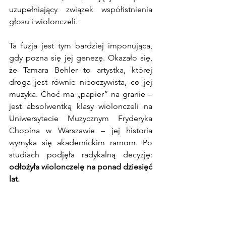
uzupełniający związek współistnienia 
głosu i wiolonczeli.
Ta fuzja jest tym bardziej imponująca, 
gdy pozna się jej genezę. Okazało się, 
że Tamara Behler to artystka, której 
droga jest równie nieoczywista, co jej 
muzyka. Choć ma „papier” na granie – 
jest absolwentką klasy wiolonczeli na 
Uniwersytecie Muzycznym Fryderyka 
Chopina w Warszawie – jej historia 
wymyka się akademickim ramom. Po 
studiach podjęła radykalną decyzję: 
odłożyła wiolonczelę na ponad dziesięć 
lat.