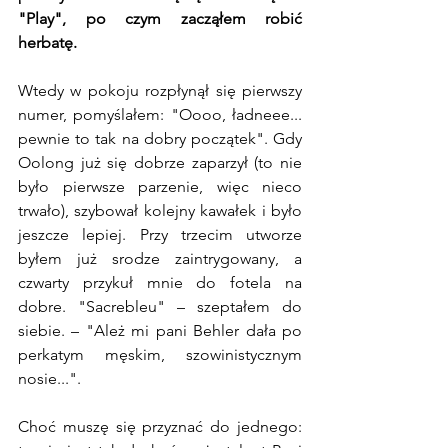
"Play", po czym zacząłem robić 
herbatę.
Wtedy w pokoju rozpłynął się pierwszy 
numer, pomyślałem: "Oooo, ładneee... 
pewnie to tak na dobry początek". Gdy 
Oolong już się dobrze zaparzył (to nie 
było pierwsze parzenie, więc nieco 
trwało), szybował kolejny kawałek i było 
jeszcze lepiej. Przy trzecim utworze 
byłem już srodze zaintrygowany, a 
czwarty przykuł mnie do fotela na 
dobre. "Sacrebleu" – szeptałem do 
siebie. – "Ależ mi pani Behler dała po 
perkatym męskim, szowinistycznym 
nosie...".
Choć muszę się przyznać do jednego: 