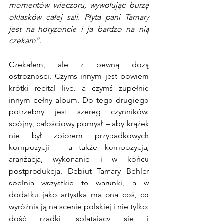
momentów wieczoru, wywołując burzę 
oklasków całej sali. Płyta pani Tamary 
jest na horyzoncie i ja bardzo na nią 
czekam”
.
Czekałem, ale z pewną dozą 
ostrożności. Czymś innym jest bowiem 
krótki recital live, a czymś zupełnie 
innym pełny album. Do tego drugiego 
potrzebny jest szereg czynników: 
spójny, całościowy pomysł – aby krążek 
nie był zbiorem przypadkowych 
kompozycji – a także kompozycja, 
aranżacja, wykonanie i w końcu 
postprodukcja. Debiut Tamary Behler 
spełnia wszystkie te warunki, a w 
dodatku jako artystka ma ona coś, co 
wyróżnia ją na scenie polskiej i nie tylko: 
dość rzadki, splatający się i 