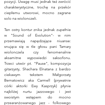
pozycji. Uwagę musi jednak też zwrócić 
charakterystyczne, trochę na przekór 
ciepłemu utworowi, mocno zagrane 
solo na wiolonczeli. 
Ten ostry kontur znika jednak zupełnie 
w "Sound of Evolution"- w nim 
przemawiają napędzające niuanse: 
snująca się w tle głosu pani Tamary 
wiolonczela czy fenomenalnie 
aksamitne wypowiedzi saksofonu. 
Trzeci utwór pt. "Pause", kompozycja 
gitarzysty, Shachara Elnatana z bardzo 
ciekawym tekstem Małgorzaty 
Bernatowicz aka Carmell (prywatnie 
córki aktorki Ewy Kasprzyk) płynie 
najbliżej nurtu jazzowego i jest 
swoistym wstępem do mocno 
przearanżowanego jazz - folkowego 