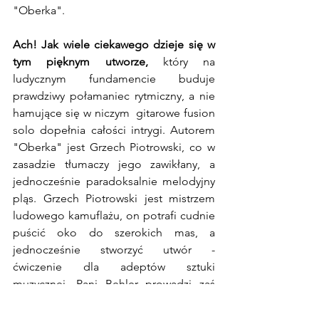
"Oberka". 
Ach! Jak wiele ciekawego dzieje się w 
tym pięknym utworze,
 który na 
ludycznym fundamencie buduje 
prawdziwy połamaniec rytmiczny, a nie 
hamujące się w niczym  gitarowe fusion 
solo dopełnia całości intrygi. Autorem 
"Oberka" jest Grzech Piotrowski, co w 
zasadzie tłumaczy jego zawikłany, a 
jednocześnie paradoksalnie melodyjny 
pląs. Grzech Piotrowski jest mistrzem 
ludowego kamuflażu, on potrafi cudnie 
puścić oko do szerokich mas, a 
jednocześnie stworzyć utwór - 
ćwiczenie dla adeptów sztuki 
muzycznej. Pani Behler prowadzi zaś 
oberka pewnie - słychać pewność 
wielokrotnych wykonań. 