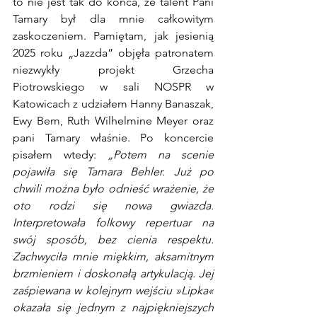
to nie jest tak do końca, że talent Pani 
Tamary był dla mnie całkowitym 
zaskoczeniem. Pamiętam, jak jesienią 
2025 roku „Jazzda” objęła patronatem 
niezwykły projekt Grzecha 
Piotrowskiego w sali NOSPR w 
Katowicach z udziałem Hanny Banaszak, 
Ewy Bem, Ruth Wilhelmine Meyer oraz 
pani Tamary właśnie. Po koncercie 
pisałem wtedy: 
„Potem na scenie 
pojawiła się Tamara Behler. Już po 
chwili można było odnieść wrażenie, że 
oto rodzi się nowa gwiazda. 
Interpretowała folkowy repertuar na 
swój sposób, bez cienia respektu. 
Zachwyciła mnie miękkim, aksamitnym 
brzmieniem i doskonałą artykulacją. Jej 
zaśpiewana w kolejnym wejściu »Lipka« 
okazała się jednym z najpiękniejszych 