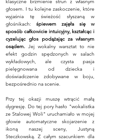
klasyczne brzmienie strun z własnym 
głosem. I tu kolejne zaskoczenie, które 
wyjaśnia tę świeżość słyszaną w 
głośnikach: 
śpiewem zajęła się w 
sposób całkowicie intuicyjny, kształcąc i 
cyzelując głos podążając za własnym 
osądem.
 Jej wokalny warsztat to nie 
efekt godzin spędzonych w salach 
wykładowych, ale czysta pasja 
pielęgnowana od dziecka i 
doświadczenie zdobywane w boju, 
bezpośrednio na scenie.
Przy tej okazji muszę wtrącić małą 
dygresję. Do tej pory hasło "wokalistka 
ze Stalowej Woli" uruchamiało w mojej 
głowie automatyczne skojarzenie z 
ikoną naszej sceny, Justyną 
Steczkowską. Z całym szacunkiem dla 