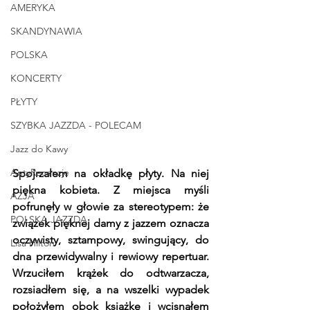
AMERYKA
SKANDYNAWIA
POLSKA
KONCERTY
PŁYTY
SZYBKA JAZZDA - POLECAM
Jazz do Kawy
AntyRecenzje
Spojrzałem na okładkę płyty. Na niej 
piękna kobieta. Z miejsca myśli 
AZJA
pofrunęły w głowie za stereotypem: że 
POLSKA JAZZDA
związek pięknej damy z jazzem oznacza 
oczywisty, sztampowy, swingujący, do 
Lisa Hilton
dna przewidywalny i rewiowy repertuar. 
Wrzuciłem krążek do odtwarzacza, 
rozsiadłem się, a na wszelki wypadek 
położyłem obok książkę i wcisnąłem 