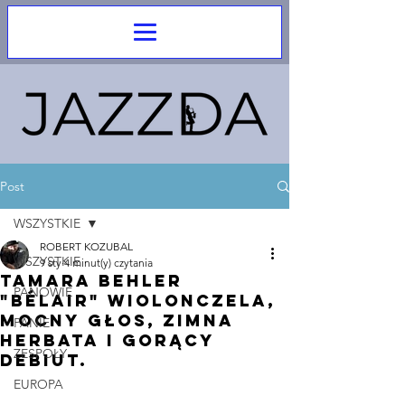
Post
WSZYSTKIE
ROBERT KOZUBAL
WSZYSTKIE
9 sty
4 minut(y) czytania
tamara Behler
PANOWIE
"BÉLAIR" Wiolonczela,
Mocny głos, Zimna
PANIE
herbata i gorący
ZESPOŁY
debiut.
EUROPA