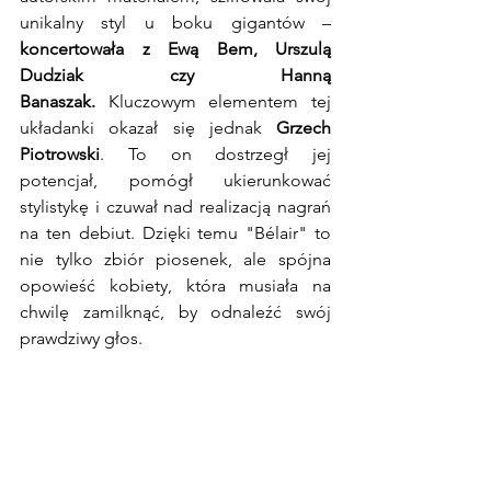
unikalny styl u boku gigantów – 
koncertowała z Ewą Bem, Urszulą 
Dudziak czy Hanną 
Banaszak.
 Kluczowym elementem tej 
układanki okazał się jednak 
Grzech 
Piotrowski
. To on dostrzegł jej 
potencjał, pomógł ukierunkować 
stylistykę i czuwał nad realizacją nagrań 
na ten debiut. Dzięki temu "Bélair" to 
nie tylko zbiór piosenek, ale spójna 
opowieść kobiety, która musiała na 
chwilę zamilknąć, by odnaleźć swój 
prawdziwy głos.