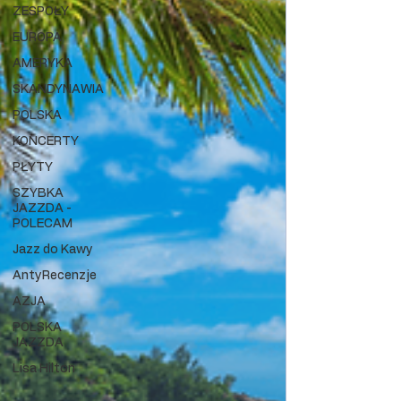
ZESPOŁY
EUROPA
AMERYKA
SKANDYNAWIA
POLSKA
KONCERTY
PŁYTY
SZYBKA
JAZZDA -
POLECAM
Jazz do Kawy
AntyRecenzje
AZJA
POLSKA
JAZZDA
Lisa Hilton