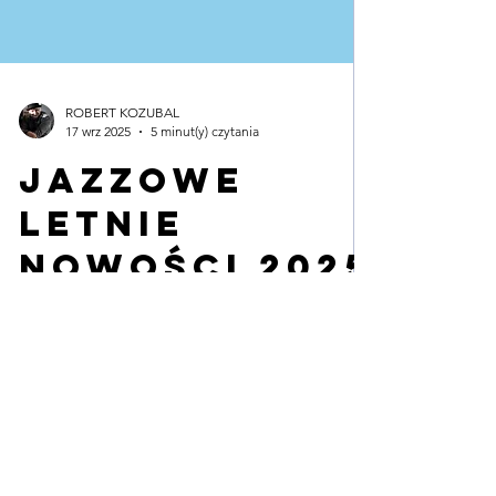
ROBERT KOZUBAL
17 wrz 2025
5 minut(y) czytania
Jazzowe
Letnie
Nowości 2025
- playlisty
jazzda
Przerwy w rutynach nie powinny trwać za