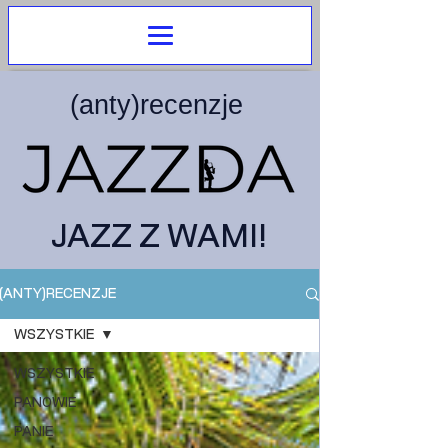
(anty)recenzje
JAZZ Z WAMI!
(ANTY)RECENZJE
WSZYSTKIE
WSZYSTKIE
PANOWIE
PANIE