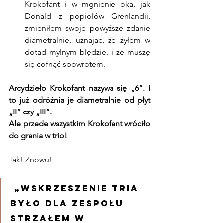
Krokofant i w mgnienie oka, jak 
Donald z popiołów Grenlandii, 
zmieniłem swoje powyższe zdanie 
diametralnie, uznając, że żyłem w 
dotąd mylnym błędzie, i że muszę 
się cofnąć spowrotem.
Arcydzieło Krokofant nazywa się „6”. I 
to już odróżnia je diametralnie od płyt 
„II” czy „III”.
Ale przede wszystkim Krokofant wróciło 
do grania w trio!
Tak! Znowu!
 „Wskrzeszenie tria 
było dla zespołu 
strzałem w 