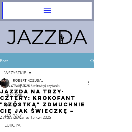
Post
WSZYSTKIE
ROBERT KOZUBAL
WSZYSTKIE
13 sty 2025
3 minut(y) czytania
Jazzda na Trzy-
PANOWIE
cztery: Krokofant
"Szóstką" zdmuchnie
PANIE
cię jak świeczkę –
ZESPOŁY
Zaktualizowano:
15 kwi 2025
EUROPA