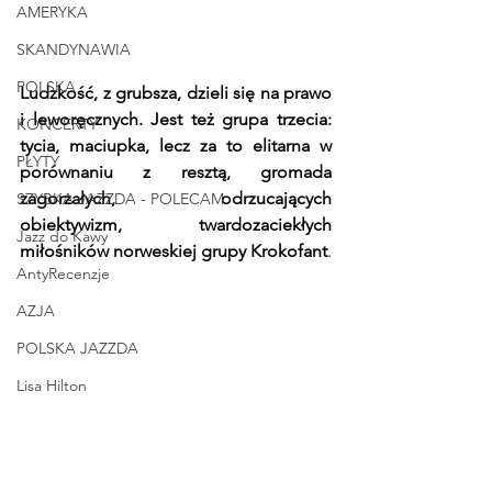
AMERYKA
SKANDYNAWIA
POLSKA
Ludzkość, z grubsza, dzieli się na prawo 
i leworęcznych. Jest też grupa trzecia: 
KONCERTY
tycia, maciupka, lecz za to elitarna w 
PŁYTY
porównaniu z resztą, gromada 
zagorzałych, odrzucających 
SZYBKA JAZZDA - POLECAM
obiektywizm, twardozaciekłych 
Jazz do Kawy
miłośników norweskiej grupy Krokofant
. 
AntyRecenzje
AZJA
POLSKA JAZZDA
Lisa Hilton