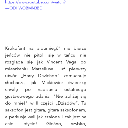
https://www.youtube.com/watch?
v=ODHWOBMN3BE
Krokofant na albumie„6” nie bierze 
jeńców, nie pitoli się w tańcu, nie 
rozgląda się jak Vincent Vega po 
mieszkaniu Marsellusa. Już pierwszy 
utwór „Harry Davidson” zdmuchuje 
słuchacza, jak Mickiewicz świeczkę 
chwilę po napisaniu ostatniego 
gustawowego zdania: "Nie zbliżaj się 
do mnie!" w II części „Dziadów”. Tu 
saksofon jest gitarą, gitara saksofonem, 
a perkusja wali jak szalona. I tak jest na 
całej płycie! Głośno, szybko, 