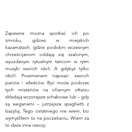
Zapewne można spotkać ich po 
zmroku, gdzieś w miejskich 
kazamatach, gdzie podobni wczesnym 
chrześcijanom oddają się szalonym, 
wyuzdanym rytualnym tańcom w rytm 
muzyki swoich idoli. A gdybyż tylko 
idoli! Powinienem napisać: swoich 
panów i władców. Być może podczas 
tych misteriów na ofiarnym ołtarzu 
składają wczorajsze schabowe lub – gdy 
są weganami – jutrzejsze spaghetti z 
bazylią. Tego ostatniego nie wiem, bo 
wymyśliłem to na poczekaniu. Wiem za 
to dwie inne rzeczy: