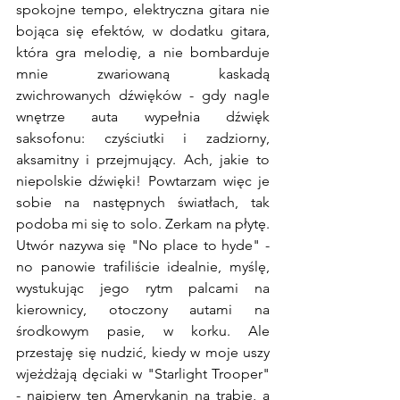
spokojne tempo, elektryczna gitara nie 
bojąca się efektów, w dodatku gitara, 
która gra melodię, a nie bombarduje 
mnie zwariowaną kaskadą 
zwichrowanych dźwięków - gdy nagle 
wnętrze auta wypełnia dźwięk 
saksofonu: czyściutki i zadziorny, 
aksamitny i przejmujący. Ach, jakie to 
niepolskie dźwięki! Powtarzam więc je 
sobie na następnych światłach, tak 
podoba mi się to solo. Zerkam na płytę. 
Utwór nazywa się "No place to hyde" - 
no panowie trafiliście idealnie, myślę, 
wystukując jego rytm palcami na 
kierownicy, otoczony autami na 
środkowym pasie, w korku. Ale 
przestaję się nudzić, kiedy w moje uszy 
wjeżdżają dęciaki w "Starlight Trooper" 
- najpierw ten Amerykanin na trąbie, a 