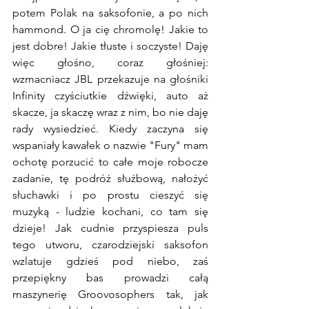
potem Polak na saksofonie, a po nich 
hammond. O ja cię chromolę! Jakie to 
jest dobre! Jakie tłuste i soczyste! Daję 
więc głośno, coraz głośniej: 
wzmacniacz JBL przekazuje na głośniki 
Infinity czyściutkie dźwięki, auto aż 
skacze, ja skaczę wraz z nim, bo nie daję 
rady wysiedzieć. Kiedy zaczyna się 
wspaniały kawałek o nazwie "Fury" mam 
ochotę porzucić to całe moje robocze 
zadanie, tę podróż służbową, nałożyć 
słuchawki i po prostu cieszyć się 
muzyką - ludzie kochani, co tam się 
dzieje! Jak cudnie przyspiesza puls 
tego utworu, czarodziejski saksofon 
wzlatuje gdzieś pod niebo, zaś 
przepiękny bas prowadzi całą 
maszynerię Groovosophers tak, jak 