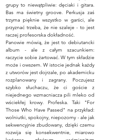
grupy to niewątpliwie: dęciaki i gitara. 
Bas ma świetny groove. Perkusja zaś 
trzyma pięknie wszystko w garści, ale 
przyznać trzeba, że nie szaleje - to jest 
raczej profesorska dokładność.
Panowie mówią, że jest to debiutancki 
album - ale z całym szacunkiem: 
raczycie sobie żartować. W tym składzie 
może i owszem. W istocie jednak każdy 
z utworów jest dojrzale, po akademicku 
rozplanowany i zagrany. Poczujesz 
szybko słuchaczu, że ci goście z 
niejednego wzmacniacza pili mleko od 
wściekłej krowy. Profeska. Taki "For 
Those Who Have Passed" na przykład: 
wolniutki, spokojny, niepozorny - ale jak 
sekwencyjnie zbudowany, dzięki czemu 
rozwija się konsekwentnie, miarowo 
kończąc głośnym, wyśmienitym 