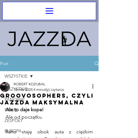
Post
WSZYSTKIE
ROBERT KOZUBAL
WSZYSTKIE
18 mar 2025
4 minut(y) czytania
Groovosophers, czyli
PANOWIE
jazzda maksymalna
Ale to daje kopa!
PANIE
Ale od początku.
ZESPOŁY
EUROPA
Rano staję obok auta z ciężkim 