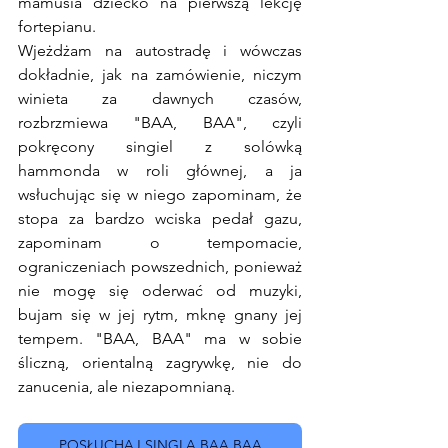
mamusia dziecko na pierwszą lekcję 
fortepianu.
Wjeżdżam na autostradę i wówczas 
dokładnie, jak na zamówienie, niczym 
winieta za dawnych czasów, 
rozbrzmiewa "BAA, BAA", czyli 
pokręcony singiel z solówką 
hammonda w roli głównej, a ja 
wsłuchując się w niego zapominam, że 
stopa za bardzo wciska pedał gazu, 
zapominam o tempomacie, 
ograniczeniach powszednich, ponieważ 
nie mogę się oderwać od muzyki, 
bujam się w jej rytm, mknę gnany jej 
tempem. "BAA, BAA" ma w sobie 
śliczną, orientalną zagrywkę, nie do 
zanucenia, ale niezapomnianą.
POSŁUCHAJ SINGLA BAA BAA