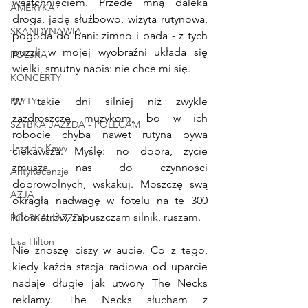
westchnięciem. Przede mną daleka 
AMERYKA
droga, jadę służbowo, wizyta rutynowa, 
SKANDYNAWIA
pogoda do bani: zimno i pada - z tych 
puzzli w mojej wyobraźni układa się 
POLSKA
wielki, smutny napis: nie chce mi się.
KONCERTY
PŁYTY
W takie dni silniej niż zwykle 
zazdroszczę muzykom, bo w ich 
SZYBKA JAZZDA - POLECAM
robocie chyba nawet rutyna bywa 
Jazz do Kawy
ciekawsza. Myślę: no dobra, życie 
zmusza nas do czynności 
AntyRecenzje
dobrowolnych, wskakuj. Moszczę swą 
AZJA
okrągłą nadwagę w fotelu na te 300 
kilometrów, zapuszczam silnik, ruszam.
POLSKA JAZZDA
Lisa Hilton
Nie znoszę ciszy w aucie. Co z tego, 
kiedy każda stacja radiowa od uparcie 
nadaje długie jak utwory The Necks 
reklamy. The Necks słucham z 