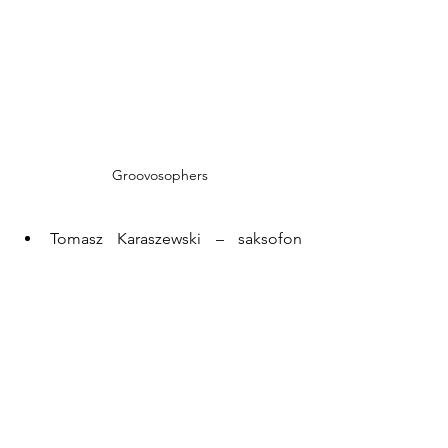
Groovosophers
Tomasz Karaszewski – saksofon 
tenorowy i altowy (zespoły: 
Goddard, Funk Out, J Art, Placebo)
Filip Goddard Wyrwa – gitary, 
syntezator gitarowy (Goddard, 
Twelve Moons, Xposure, 
Hipgnosis)
Grzegorz Madej – organy 
Hammonda, Rhodes, klawisze 