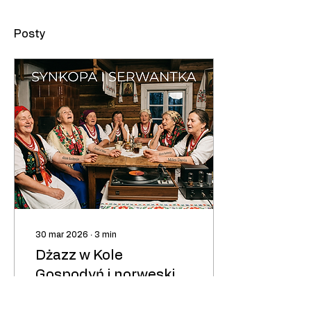
Posty
30 mar 2026
∙
3
min
Dżazz w Kole
Gospodyń i norweskie
czary na skrzypkach
UWAGA! ARTYKUŁ