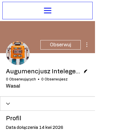
Więcej działań
Obserwuj
Pisarz
Augumencjusz Intelegentny Inaczej
0 Obserwujących
0 Obserwujesz
Wasal
Profil
Data dołączenia 14 kwi 2026