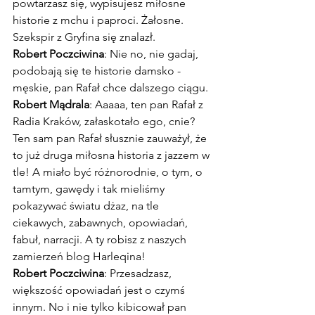
powtarzasz się, wypisujesz miłosne 
historie z mchu i paproci. Żałosne. 
Szekspir z Gryfina się znalazł.
Robert Poczciwina
: Nie no, nie gadaj, 
podobają się te historie damsko - 
męskie, pan Rafał chce dalszego ciągu.
Robert Mądrala
: Aaaaa, ten pan Rafał z 
Radia Kraków, załaskotało ego, cnie? 
Ten sam pan Rafał słusznie zauważył, że 
to już druga miłosna historia z jazzem w 
tle! A miało być różnorodnie, o tym, o 
tamtym, gawędy i tak mieliśmy 
pokazywać światu dżaz, na tle 
ciekawych, zabawnych, opowiadań, 
fabuł, narracji. A ty robisz z naszych 
zamierzeń blog Harleqina!
Robert Poczciwina
: Przesadzasz, 
większość opowiadań jest o czymś 
innym. No i nie tylko kibicował pan 