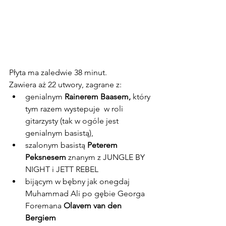
Płyta ma zaledwie 38 minut.
Zawiera aż 22 utwory, zagrane z: 
genialnym 
Rainerem Baasem,
 który 
tym razem wystepuje  w roli 
gitarzysty (tak w ogóle jest 
genialnym basistą),  
szalonym basistą 
Peterem 
Peksnesem
 znanym z JUNGLE BY 
NIGHT i JETT REBEL
bijącym w bębny jak onegdaj 
Muhammad Ali po gębie Georga 
Foremana
 Olavem van den 
Bergiem