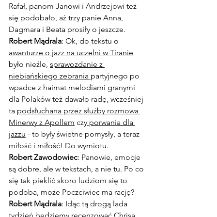
Rafał, panom Janowi i Andrzejowi też 
się podobało, aż trzy panie Anna, 
Dagmara i Beata prosiły o jeszcze.
Robert Mądrala
: Ok, do tekstu o 
awanturze o jazz na uczelni w Tiranie
było nieźle, 
sprawozdanie z 
niebiańskiego zebrania 
partyjnego po 
wpadce z haimat melodiami granymi 
dla Polaków też dawało radę, wcześniej 
ta 
podsłuchana przez służby rozmowa 
Minerwy z Apollem
 czy
 porwania dla 
jazzu
 - to były świetne pomysły, a teraz  
miłość i miłość! Do wymiotu.
Robert Zawodowiec
: Panowie, emocje 
są dobre, ale w tekstach, a nie tu. Po co 
się tak pieklić skoro ludziom się to 
podoba, może Poczciwiec ma rację? 
Robert Mądrala
: Idąc tą drogą lada 
tydzień będziemy recenzować Chrisa 