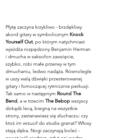
Płytę zaczyna krzykliwo - brzdękliwy 
akord gitary w symbolicznym 
Knock 
Yourself Out
, po którym natychmiast 
wjeżdża rozpędzony Benjamin Herman 
i dmucha w saksofon zawzięcie, 
szybko, robi małe przerwy w tym 
dmuchaniu, ledwo nadąża. Równolegle 
w uszy walą dźwięki przesterowanej 
gitary i łomoczącej rytmicznie perkusji. 
Tak samo w następnym
 Round The 
Bend
, a w trzecim 
The Bebop
 wszyscy 
dokądś lecą, biegną na wszystkie 
strony, zastanawiasz się słuchaczu: czy 
ktoś im wrzucił do studia granat? Włosy 
stają dęba. Nogi zaczynają boleć - 
nawet jeśli siedzisz, gdyż oni pędzą, 