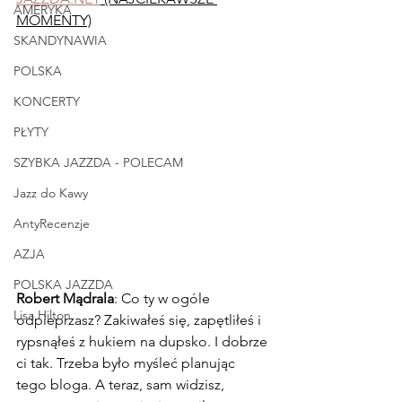
AMERYKA
MOMENTY)
SKANDYNAWIA
POLSKA
KONCERTY
PŁYTY
SZYBKA JAZZDA - POLECAM
Jazz do Kawy
AntyRecenzje
AZJA
POLSKA JAZZDA
Robert Mądrala
: Co ty w ogóle 
Lisa Hilton
odpieprzasz? Zakiwałeś się, zapętliłeś i 
rypsnąłeś z hukiem na dupsko. I dobrze 
ci tak. Trzeba było myśleć planując 
tego bloga. A teraz, sam widzisz, 