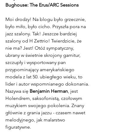
Bughouse: The Erus/ARC Sessions
Moi drodzy! Na blogu było grzecznie, 
było miło, było cicho. Przyszła pora na 
jazz szalony. Tak! Jeszcze bardziej 
szalony od H Zettrio! Twierdzicie, że 
nie ma? Jest! Otóż sympatyczny, 
ubrany w świetnie skrojony garnitur, 
szczupły i wysportowany pan 
przypominający amerykańskiego 
modela z lat 50. ubiegłego wieku, to 
lider i autor wspomnianego dokonania. 
Nazywa się 
Benjamin Herman
, jest 
Holendrem, saksofonistą, czołowym 
muzykiem swojego pokolenia. Znany 
głównie z grania jazzu - czasem nawet 
melodyjnego, jak malarstwo 
figuratywne. 