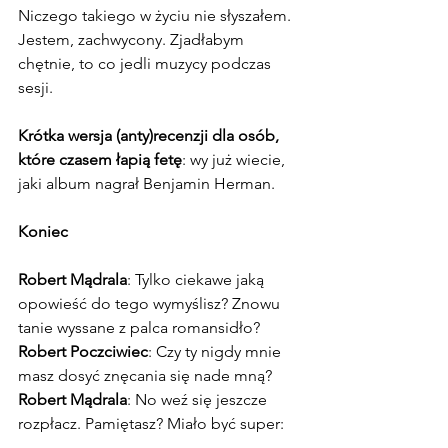
Niczego takiego w życiu nie słyszałem. 
Jestem, zachwycony. Zjadłabym 
chętnie, to co jedli muzycy podczas 
sesji.
Krótka wersja (anty)recenzji dla osób, 
które czasem łapią fetę
: wy już wiecie, 
jaki album nagrał Benjamin Herman.
Koniec
Robert Mądrala
: Tylko ciekawe jaką 
opowieść do tego wymyślisz? Znowu 
tanie wyssane z palca romansidło?
Robert Poczciwiec
: Czy ty nigdy mnie 
masz dosyć znęcania się nade mną?
Robert Mądrala
: No weź się jeszcze 
rozpłacz. Pamiętasz? Miało być super: 
to miał być nasz blog, możemy pisać 