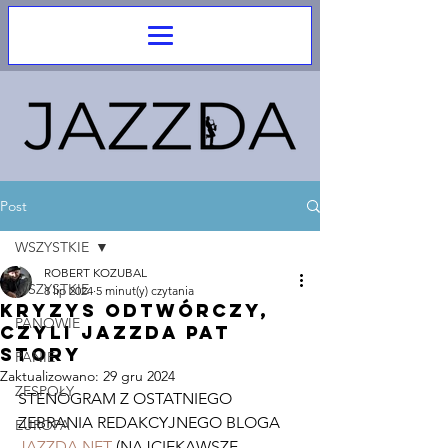
Post
WSZYSTKIE
ROBERT KOZUBAL
WSZYSTKIE
8 lip 2024
5 minut(y) czytania
Kryzys odtwórczy,
PANOWIE
czyli Jazzda pat
story
PANIE
Zaktualizowano:
29 gru 2024
ZESPOŁY
STENOGRAM Z OSTATNIEGO 
ZEBRANIA REDAKCYJNEGO BLOGA 
EUROPA
JAZZDA.NET
 (NAJCIEKAWSZE 