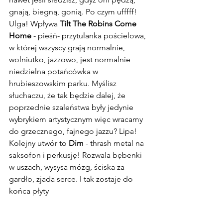
gnają, biegną, gonią. Po czym ufffff! 
Ulga! Wpływa 
Tilt The Robins Come 
Home
 - pieśń- przytulanka pościelowa, 
w której wszyscy grają normalnie, 
wolniutko, jazzowo, jest normalnie 
niedzielna potańcówka w 
hrubieszowskim parku. Myślisz 
słuchaczu, że tak będzie dalej, że 
poprzednie szaleństwa były jedynie 
wybrykiem artystycznym więc wracamy 
do grzecznego, fajnego jazzu? Lipa! 
Kolejny utwór to 
Dim
 - thrash metal na 
saksofon i perkusję! Rozwala bębenki 
w uszach, wysysa mózg, ściska za 
gardło, zjada serce. I tak zostaje do 
końca płyty