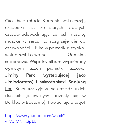
Oto dwie młode Koreanki wskrzeszają 
czaderski jazz ze starych, dobrych 
czasów udowadniając, że jeśli masz tę 
muzykę w sercu, to rozgrzeje cię do 
czerwoności. EP-ka w porządku: szybko-
wolno-szybko-wolno. Genialna 
supernowa. Wspólny album wypełniony 
ognistym jazzem pianistki jazzowej
Jiminy Park (występującej jako 
Jimindorothy) i saksofonistki Soojung 
Lee
. Stary jazz żyje w tych młodziutkich 
duszach (dziewczyny poznały się w 
Berklee w Bostonie)! Posłuchajcie tego!
https://www.youtube.com/watch?
v=VCrONhkdpLU