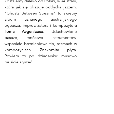
Zostajemy daleko od Polski, w Australii, 
która jak się okazuje oddycha jazzem. 
"Ghosts Between Streams" to świetny 
album uznanego australijskiego 
trębacza, improwizatora i kompozytora 
Toma Avgenicosa
. Uduchowione 
pasaże, mnóstwo instrumentów, 
wspaniałe brzmieniowe tło, rozmach w 
kompozycjach. Znakomita płyta. 
Powiem to po dziadersku: musowo 
musicie słyszeć .