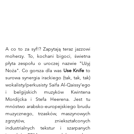
A co to za syf!? Zapytają teraz jazzowi 
moherzy.
To, kochani bigoci, świetna 
płyta zespołu o uroczej nazwie "Użyj 
Noża". Co gorsza dla was 
Use Knife
 to 
surowa synergia irackiego (tak, tak, tak) 
wokalisty/perkusisty Saifa Al-Qaissy'ego 
i belgijskich muzyków Kwintena 
Mordijcka i Stefa Heerena. Jest tu 
mnóstwo arabsko-europejskiego brudu 
muzycznego, trzasków, maszynowych 
zgrzytów,  zniekształconych 
industrialnych tekstur i szarpanych 