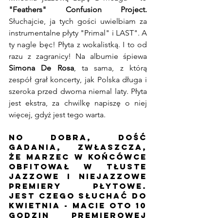
"Feathers"
Confusion Project. 
Słuchajcie, ja tych gości uwielbiam za 
instrumentalne płyty "Primal" i LAST". A 
ty nagle bęc! Płyta z wokalistką. I to od 
razu z zagranicy! Na albumie śpiewa 
Simona De Rosa
, ta sama, z którą 
zespół grał koncerty, jak Polska długa i 
szeroka przed dwoma niemal laty. Płyta 
jest ekstra, za chwilkę napiszę o niej 
więcej, gdyż jest tego warta.
No dobra, dość 
gadania, zwłaszcza, 
że marzec w końcówce 
obfitował w tłuste 
jazzowe i niejazzowe 
premiery płytowe. 
Jest czego słuchać do 
kwietnia - macie oto 10 
godzin premierowej 