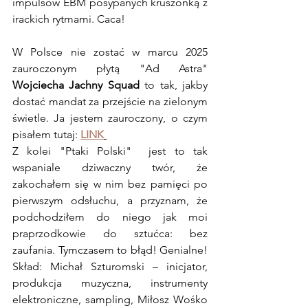
impulsów EBM posypanych kruszonką z 
irackich rytmami. Caca!
W Polsce nie zostać w marcu 2025 
zauroczonym płytą "Ad Astra" 
Wojciecha Jachny Squad
 to tak, jakby 
dostać mandat za przejście na zielonym 
świetle. Ja jestem zauroczony, o czym 
pisałem tutaj: 
LINK
Z kolei "Ptaki Polski"  jest to tak 
wspaniale dziwaczny twór, że 
zakochałem się w nim bez pamięci po 
pierwszym odsłuchu, a przyznam, że 
podchodziłem do niego jak moi 
praprzodkowie do sztućca: bez 
zaufania. Tymczasem to błąd! Genialne! 
Skład: Michał Szturomski – inicjator, 
produkcja muzyczna, instrumenty 
elektroniczne, sampling, Miłosz Wośko 