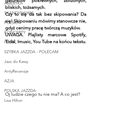
gatunków pokrewnych, zbliżonych, 
AMERYKA
bliskich, tożsamych.
SKANDYNAWIA
Czy to się da tak bez skipowania? Da 
się! Skipowaniu mówimy stanowcze nie, 
POLSKA
gdyż cenimy pracę twórczą muzyków. 
KONCERTY
UWAGA. Plajlisty marcowe Spotify, 
Tidal, Imusic, You Tube na końcu tekstu.
PŁYTY
SZYBKA JAZZDA - POLECAM
Jazz do Kawy
AntyRecenzje
AZJA
POLSKA JAZZDA
Oj ludzie czego tu nie ma? A co jest?
Lisa Hilton