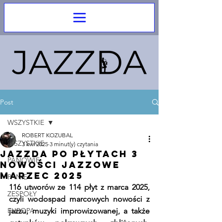
Post
WSZYSTKIE
ROBERT KOZUBAL
WSZYSTKIE
3 kwi 2025
3 minut(y) czytania
Jazzda Po Płytach 3
PANOWIE
Nowości Jazzowe
Marzec 2025
PANIE
116 utworów ze 114 płyt z marca 2025, 
ZESPOŁY
czyli wodospad marcowych nowości z 
EUROPA
jazzu, muzyki improwizowanej, a także 