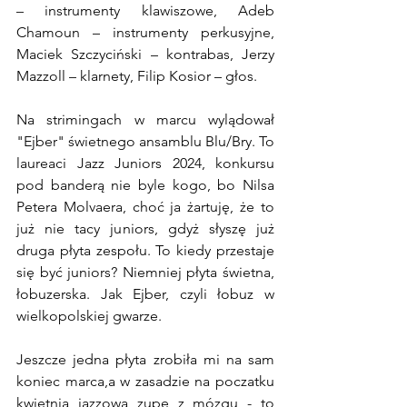
– instrumenty klawiszowe, Adeb 
Chamoun – instrumenty perkusyjne, 
Maciek Szczyciński – kontrabas, Jerzy 
Mazzoll – klarnety, Filip Kosior – głos.
Na strimingach w marcu wylądował 
"Ejber" świetnego ansamblu Blu/Bry. To 
laureaci Jazz Juniors 2024, konkursu 
pod banderą nie byle kogo, bo Nilsa 
Petera Molvaera, choć ja żartuję, że to 
już nie tacy juniors, gdyż słyszę już 
druga płyta zespołu. To kiedy przestaje 
się być juniors? Niemniej płyta świetna, 
łobuzerska. Jak Ejber, czyli łobuz w 
wielkopolskiej gwarze.
Jeszcze jedna płyta zrobiła mi na sam 
koniec marca,a w zasadzie na poczatku 
kwietnia jazzową zupę z mózgu - to 