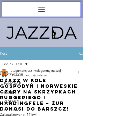
Post
WSZYSTKIE
Augumencjusz Intelegentny Inaczej
WSZYSTKIE
30 mar
3 minut(y) czytania
Dżazz w Kole
PANOWIE
Gospodyń i norweskie
czary na skrzypkach
PANIE
Ruggeriego i
ZESPOŁY
Hardingfele – Żur
donosi do Barszcz!
EUROPA
Zaktualizowano:
14 kwi