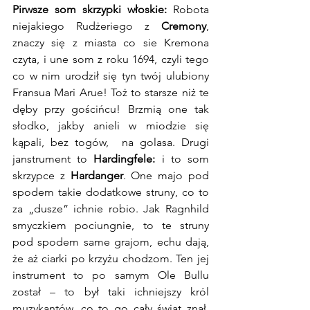
Pirwsze som skrzypki włoskie:
 Robota 
niejakiego Rudżeriego z 
Cremony
, 
znaczy się z miasta co sie Kremona 
czyta, i une som z roku 1694, czyli tego 
co w nim urodził się tyn twój ulubiony 
Fransua Mari Arue! Toż to starsze niż te 
dęby przy gościńcu! Brzmią one tak 
słodko, jakby anieli w miodzie się 
kąpali, bez togów,  na golasa. Drugi 
janstrument to 
Hardingfele:
 i to som 
skrzypce z 
Hardanger
. One majo pod 
spodem takie dodatkowe struny, co to 
za „dusze” ichnie robio. Jak Ragnhild 
smyczkiem pociungnie, to te struny 
pod spodem same grajom, echu dają, 
że aż ciarki po krzyżu chodzom. Ten jej 
instrument to po samym Ole Bullu 
został – to był taki ichniejszy król 
muzykantów, co to go cały świat znał. 