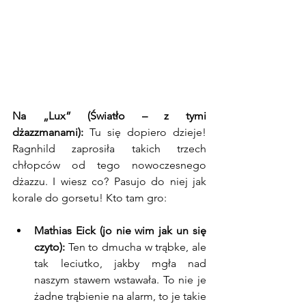
Na „Lux” (Światło – z tymi 
dżazzmanami):
 Tu się dopiero dzieje! 
Ragnhild zaprosiła takich trzech 
chłopców od tego nowoczesnego 
dżazzu. I wiesz co? Pasujo do niej jak 
korale do gorsetu! Kto tam gro:
Mathias Eick (jo nie wim jak un się 
czyto):
 Ten to dmucha w trąbke, ale 
tak leciutko, jakby mgła nad 
naszym stawem wstawała. To nie je 
żadne trąbienie na alarm, to je takie 