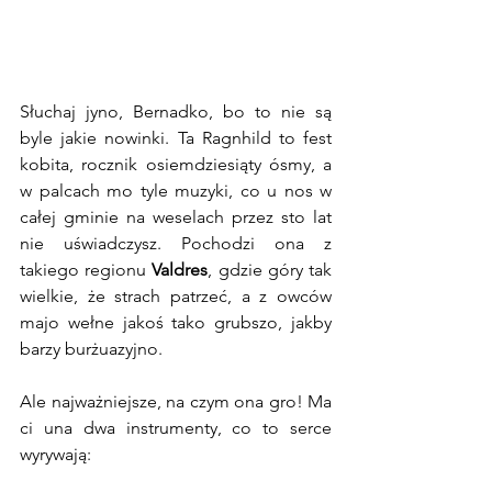
Słuchaj jyno, Bernadko, bo to nie są 
byle jakie nowinki. Ta Ragnhild to fest 
kobita, rocznik osiemdziesiąty ósmy, a 
w palcach mo tyle muzyki, co u nos w 
całej gminie na weselach przez sto lat 
nie uświadczysz. Pochodzi ona z 
takiego regionu 
Valdres
, gdzie góry tak 
wielkie, że strach patrzeć, a z owców 
majo wełne jakoś tako grubszo, jakby 
barzy burżuazyjno. 
Ale najważniejsze, na czym ona gro! Ma 
ci una dwa instrumenty, co to serce 
wyrywają: