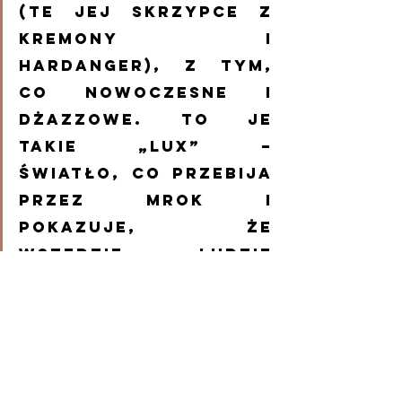
(te jej skrzypce z 
Kremony i 
Hardanger), z tym, 
co nowoczesne i 
dżazzowe. To je 
takie „Lux” – 
światło, co przebija 
przez mrok i 
pokazuje, że 
wszędzie ludzie 
czują tak samo, czy 
to w Norwegii, czy u 
nos za stodołą.
Musisz to swoim babom puścić ze 
swego Podkoła! Bo jak my tego 