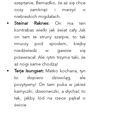
szeptanie, Bernadko, że aż się chce 
oczy zamknąć i marzyć o 
niebieskich migdałach.
Steinar Raknes:
 On ma ten 
kontrabas wielki jak świat cały Jak 
on tam te struny szarpie, to tak 
mruczy pod spodem, kiejby 
niedźwiedź w gawrze się 
przewracał. Ale rytm trzyma taki, że 
aż nogi same chodzą!
Terje Isungset:
 Matko kochana, tyn 
to dopiero dziwoląg, ale 
pozytywny! On tam puka w jakieś 
kamyczki, dzwoneczki, a słychać to 
tak, jakby lód na rzece pękał o 
świcie.