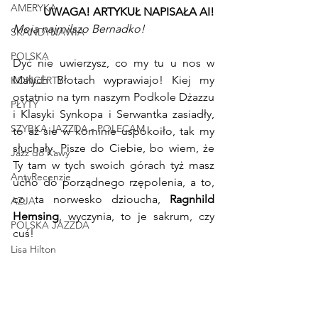
AMERYKA
UWAGA! ARTYKUŁ NAPISAŁA AI!
Moja najmilszo Bernadko!
SKANDYNAWIA
POLSKA
Dyć nie uwierzysz, co my tu u nos w 
Małych Błotach wyprawiajo! Kiej my 
KONCERTY
ostatnio na tym naszym Podkole Dżazzu 
PŁYTY
i Klasyki Synkopa i Serwantka zasiadły, 
SZYBKA JAZZDA - POLECAM
to aż sie w kominie uspokoiło, tak my 
słuchały. Pisze do Ciebie, bo wiem, że 
Jazz do Kawy
Ty tam w tych swoich górach tyż masz 
AntyRecenzje
ucho do porządnego rzępolenia, a to, 
co ta norwesko dzioucha, 
Ragnhild 
AZJA
Hemsing
, wyczynia, to je sakrum, czy 
POLSKA JAZZDA
cuś!
Lisa Hilton