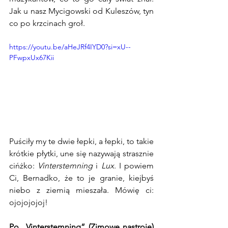
Jak u nasz Mycigowski od Kuleszów, tyn 
co po krzcinach groł.
https://youtu.be/aHeJRf4IYD0?si=xU--
PFwpxUx67Kii
Puściły my te dwie łepki, a łepki, to takie 
krótkie płytki, une się nazywają strasznie 
cińżko: 
Vinterstemning
 i 
Lux
. I powiem 
Ci, Bernadko, że to je granie, kiejbyś 
niebo z ziemią mieszała. Mówię ci: 
ojojojojoj!
Po „Vinterstemning” (Zimowe nastroje) 